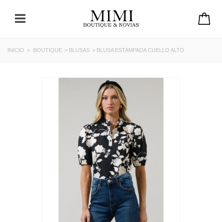
INICIO
>
BOUTIQUE
>
BLUSAS
>
BLUSA ESTAMPADA CUELLO ALTO