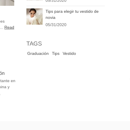
05/31/2020
Tips para elegir tu vestido de
novia
ues
05/31/2020
..
Read
TAGS
Graduación
Tips
Vestido
ión
tante en
ina y
e