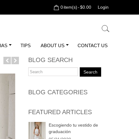
0
item(s)
-
$0.00
Login
IAS
TIPS
ABOUT US
CONTACT US
BLOG SEARCH
Search
BLOG CATEGORIES
FEATURED ARTICLES
Escogiendo tu vestido de
graduación